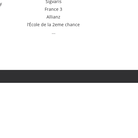
Sigvaris
y
France 3
Allianz
l’École de la 2eme chance
...